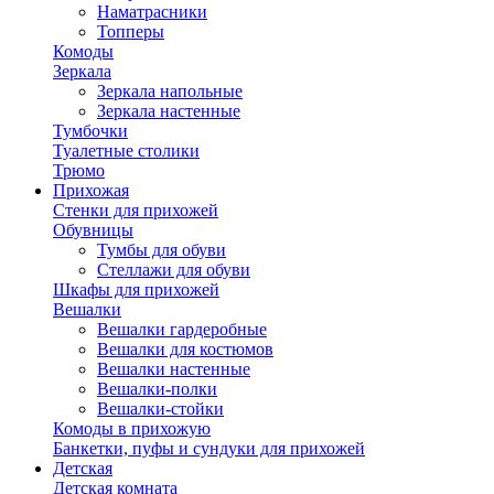
Наматрасники
Топперы
Комоды
Зеркала
Зеркала напольные
Зеркала настенные
Тумбочки
Туалетные столики
Трюмо
Прихожая
Стенки для прихожей
Обувницы
Тумбы для обуви
Стеллажи для обуви
Шкафы для прихожей
Вешалки
Вешалки гардеробные
Вешалки для костюмов
Вешалки настенные
Вешалки-полки
Вешалки-стойки
Комоды в прихожую
Банкетки, пуфы и сундуки для прихожей
Детская
Детская комната