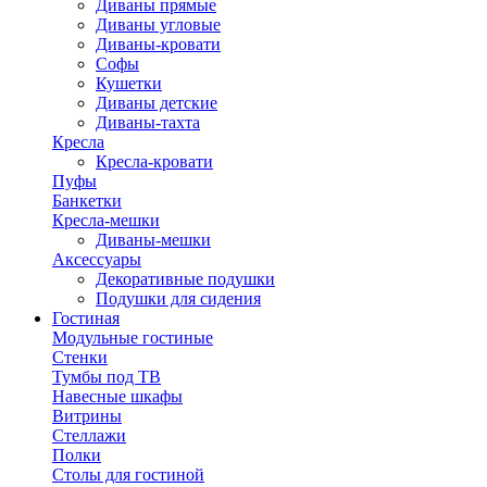
Диваны прямые
Диваны угловые
Диваны-кровати
Софы
Кушетки
Диваны детские
Диваны-тахта
Кресла
Кресла-кровати
Пуфы
Банкетки
Кресла-мешки
Диваны-мешки
Аксессуары
Декоративные подушки
Подушки для сидения
Гостиная
Модульные гостиные
Стенки
Тумбы под ТВ
Навесные шкафы
Витрины
Стеллажи
Полки
Столы для гостиной