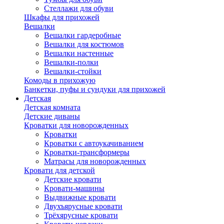
Стеллажи для обуви
Шкафы для прихожей
Вешалки
Вешалки гардеробные
Вешалки для костюмов
Вешалки настенные
Вешалки-полки
Вешалки-стойки
Комоды в прихожую
Банкетки, пуфы и сундуки для прихожей
Детская
Детская комната
Детские диваны
Кроватки для новорожденных
Кроватки
Кроватки с автоукачиванием
Кроватки-трансформеры
Матрасы для новорожденных
Кровати для детской
Детские кровати
Кровати-машины
Выдвижные кровати
Двухъярусные кровати
Трёхярусные кровати