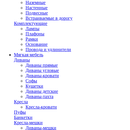
Наземные
Настенные
Подвесные
Встраиваемые в дорогу
Комплектующие
Лампы
Плафоны
Рамки
Основание
Провода и удлинители
Мягкая мебель
Диваны
Диваны прямые
Диваны угловые
Диваны-кровати
Софы
Кушетки
Диваны детские
Диваны-тахта
Кресла
Кресла-кровати
Пуфы
Банкетки
Кресла-мешки
Диваны-мешки