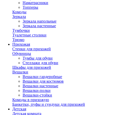
Наматрасники
Топперы
Комоды
Зеркала
Зеркала напольные
Зеркала настенные
Тумбочки
Туалетные столики
Трюмо
Прихожая
Стенки для прихожей
Обувницы
Тумбы для обуви
Стеллажи для обуви
Шкафы для прихожей
Вешалки
Вешалки гардеробные
Вешалки для костюмов
Вешалки настенные
Вешалки-полки
Вешалки-стойки
Комоды в прихожую
Банкетки, пуфы и сундуки для прихожей
Детская
Детская комната