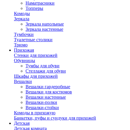
Наматрасники
Топперы
Комоды
Зеркала
Зеркала напольные
Зеркала настенные
Тумбочки
Туалетные столики
Трюмо
Прихожая
Стенки для прихожей
Обувницы
Тумбы для обуви
Стеллажи для обуви
Шкафы для прихожей
Вешалки
Вешалки гардеробные
Вешалки для костюмов
Вешалки настенные
Вешалки-полки
Вешалки-стойки
Комоды в прихожую
Банкетки, пуфы и сундуки для прихожей
Детская
Детская комната