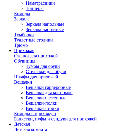
Наматрасники
Топперы
Комоды
Зеркала
Зеркала напольные
Зеркала настенные
Тумбочки
Туалетные столики
Трюмо
Прихожая
Стенки для прихожей
Обувницы
Тумбы для обуви
Стеллажи для обуви
Шкафы для прихожей
Вешалки
Вешалки гардеробные
Вешалки для костюмов
Вешалки настенные
Вешалки-полки
Вешалки-стойки
Комоды в прихожую
Банкетки, пуфы и сундуки для прихожей
Детская
Детская комната