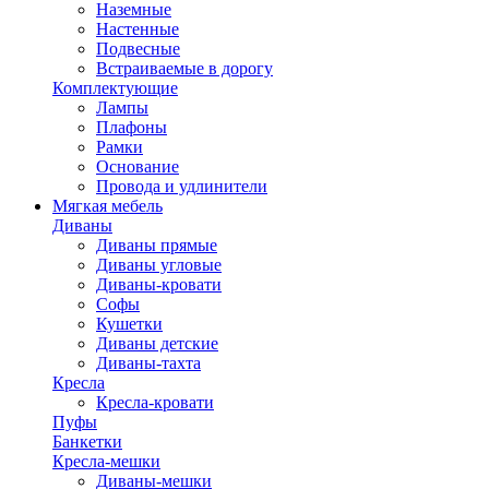
Наземные
Настенные
Подвесные
Встраиваемые в дорогу
Комплектующие
Лампы
Плафоны
Рамки
Основание
Провода и удлинители
Мягкая мебель
Диваны
Диваны прямые
Диваны угловые
Диваны-кровати
Софы
Кушетки
Диваны детские
Диваны-тахта
Кресла
Кресла-кровати
Пуфы
Банкетки
Кресла-мешки
Диваны-мешки