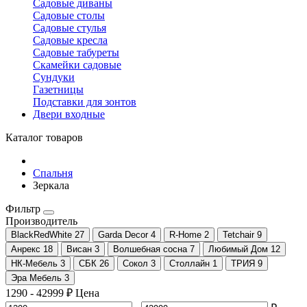
Садовые диваны
Садовые столы
Садовые стулья
Садовые кресла
Садовые табуреты
Скамейки садовые
Сундуки
Газетницы
Подставки для зонтов
Двери входные
Каталог товаров
Спальня
Зеркала
Фильтр
Производитель
BlackRedWhite
27
Garda Decor
4
R-Home
2
Tetchair
9
Анрекс
18
Висан
3
Волшебная сосна
7
Любимый Дом
12
НК-Мебель
3
СБК
26
Сокол
3
Столлайн
1
ТРИЯ
9
Эра Мебель
3
1290
-
42999
₽
Цена