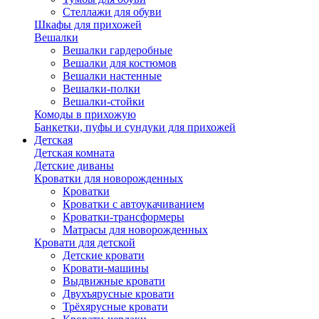
Стеллажи для обуви
Шкафы для прихожей
Вешалки
Вешалки гардеробные
Вешалки для костюмов
Вешалки настенные
Вешалки-полки
Вешалки-стойки
Комоды в прихожую
Банкетки, пуфы и сундуки для прихожей
Детская
Детская комната
Детские диваны
Кроватки для новорожденных
Кроватки
Кроватки с автоукачиванием
Кроватки-трансформеры
Матрасы для новорожденных
Кровати для детской
Детские кровати
Кровати-машины
Выдвижные кровати
Двухъярусные кровати
Трёхярусные кровати