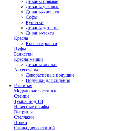
Диваны прямые
Диваны угловые
Диваны-кровати
Софы
Кушетки
Диваны детские
Диваны-тахта
Кресла
Кресла-кровати
Пуфы
Банкетки
Кресла-мешки
Диваны-мешки
Аксессуары
Декоративные подушки
Подушки для сидения
Гостиная
Модульные гостиные
Стенки
Тумбы под ТВ
Навесные шкафы
Витрины
Стеллажи
Полки
Столы для гостиной