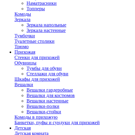
Наматрасники
Топперы
Комоды
Зеркала
Зеркала напольные
Зеркала настенные
Тумбочки
Туалетные столики
Трюмо
Прихожая
Стенки для прихожей
Обувницы
Тумбы для обуви
Стеллажи для обуви
Шкафы для прихожей
Вешалки
Вешалки гардеробные
Вешалки для костюмов
Вешалки настенные
Вешалки-полки
Вешалки-стойки
Комоды в прихожую
Банкетки, пуфы и сундуки для прихожей
Детская
Детская комната