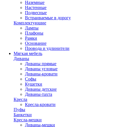
Наземные
Настенные
Подвесные
Встраиваемые в дорогу
Комплектующие
Лампы
Плафоны
Рамки
Основание
Провода и удлинители
Мягкая мебель
Диваны
Диваны прямые
Диваны угловые
Диваны-кровати
Софы
Кушетки
Диваны детские
Диваны-тахта
Кресла
Кресла-кровати
Пуфы
Банкетки
Кресла-мешки
Диваны-мешки