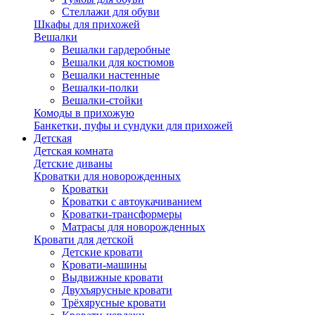
Стеллажи для обуви
Шкафы для прихожей
Вешалки
Вешалки гардеробные
Вешалки для костюмов
Вешалки настенные
Вешалки-полки
Вешалки-стойки
Комоды в прихожую
Банкетки, пуфы и сундуки для прихожей
Детская
Детская комната
Детские диваны
Кроватки для новорожденных
Кроватки
Кроватки с автоукачиванием
Кроватки-трансформеры
Матрасы для новорожденных
Кровати для детской
Детские кровати
Кровати-машины
Выдвижные кровати
Двухъярусные кровати
Трёхярусные кровати