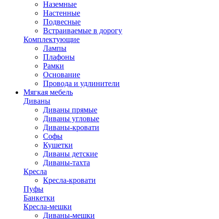
Наземные
Настенные
Подвесные
Встраиваемые в дорогу
Комплектующие
Лампы
Плафоны
Рамки
Основание
Провода и удлинители
Мягкая мебель
Диваны
Диваны прямые
Диваны угловые
Диваны-кровати
Софы
Кушетки
Диваны детские
Диваны-тахта
Кресла
Кресла-кровати
Пуфы
Банкетки
Кресла-мешки
Диваны-мешки