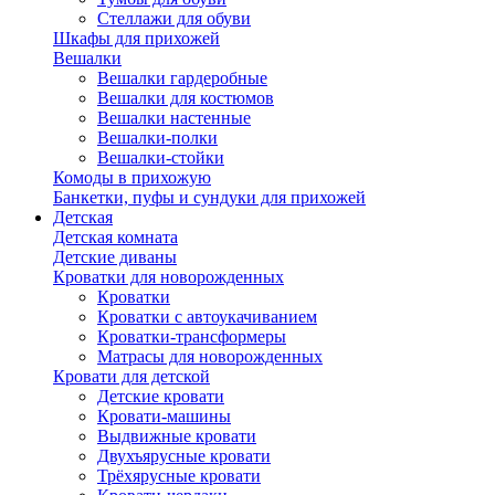
Стеллажи для обуви
Шкафы для прихожей
Вешалки
Вешалки гардеробные
Вешалки для костюмов
Вешалки настенные
Вешалки-полки
Вешалки-стойки
Комоды в прихожую
Банкетки, пуфы и сундуки для прихожей
Детская
Детская комната
Детские диваны
Кроватки для новорожденных
Кроватки
Кроватки с автоукачиванием
Кроватки-трансформеры
Матрасы для новорожденных
Кровати для детской
Детские кровати
Кровати-машины
Выдвижные кровати
Двухъярусные кровати
Трёхярусные кровати