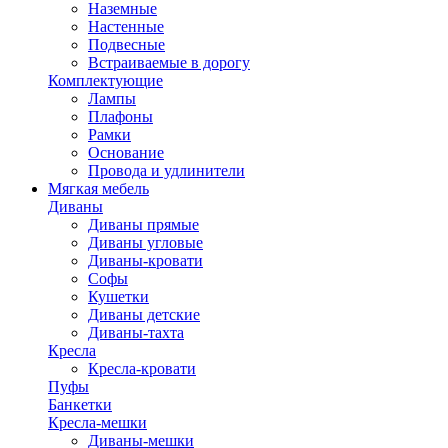
Наземные
Настенные
Подвесные
Встраиваемые в дорогу
Комплектующие
Лампы
Плафоны
Рамки
Основание
Провода и удлинители
Мягкая мебель
Диваны
Диваны прямые
Диваны угловые
Диваны-кровати
Софы
Кушетки
Диваны детские
Диваны-тахта
Кресла
Кресла-кровати
Пуфы
Банкетки
Кресла-мешки
Диваны-мешки