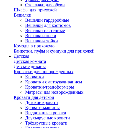
Стеллажи для обуви
Шкафы для прихожей
Вешалки
Вешалки гардеробные
Вешалки для костюмов
Вешалки настенные
Вешалки-полки
Вешалки-стойки
Комоды в прихожую
Банкетки, пуфы и сундуки для прихожей
Детская
Детская комната
Детские диваны
Кроватки для новорожденных
Кроватки
Кроватки с автоукачиванием
Кроватки-трансформеры
Матрасы для новорожденных
Кровати для детской
Детские кровати
Кровати-машины
Выдвижные кровати
Двухъярусные кровати
Трёхярусные кровати