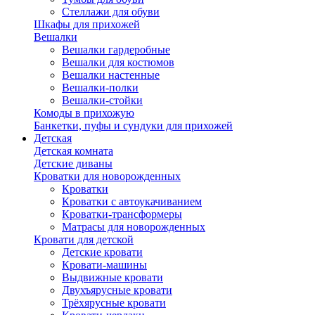
Стеллажи для обуви
Шкафы для прихожей
Вешалки
Вешалки гардеробные
Вешалки для костюмов
Вешалки настенные
Вешалки-полки
Вешалки-стойки
Комоды в прихожую
Банкетки, пуфы и сундуки для прихожей
Детская
Детская комната
Детские диваны
Кроватки для новорожденных
Кроватки
Кроватки с автоукачиванием
Кроватки-трансформеры
Матрасы для новорожденных
Кровати для детской
Детские кровати
Кровати-машины
Выдвижные кровати
Двухъярусные кровати
Трёхярусные кровати