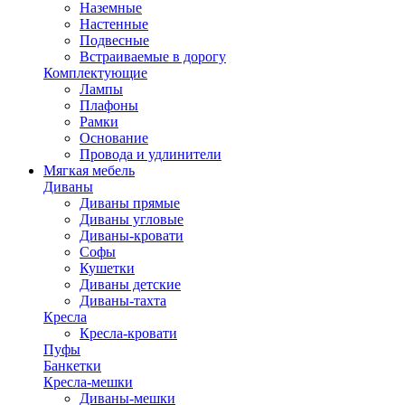
Наземные
Настенные
Подвесные
Встраиваемые в дорогу
Комплектующие
Лампы
Плафоны
Рамки
Основание
Провода и удлинители
Мягкая мебель
Диваны
Диваны прямые
Диваны угловые
Диваны-кровати
Софы
Кушетки
Диваны детские
Диваны-тахта
Кресла
Кресла-кровати
Пуфы
Банкетки
Кресла-мешки
Диваны-мешки