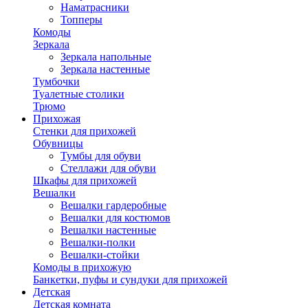
Наматрасники
Топперы
Комоды
Зеркала
Зеркала напольные
Зеркала настенные
Тумбочки
Туалетные столики
Трюмо
Прихожая
Стенки для прихожей
Обувницы
Тумбы для обуви
Стеллажи для обуви
Шкафы для прихожей
Вешалки
Вешалки гардеробные
Вешалки для костюмов
Вешалки настенные
Вешалки-полки
Вешалки-стойки
Комоды в прихожую
Банкетки, пуфы и сундуки для прихожей
Детская
Детская комната