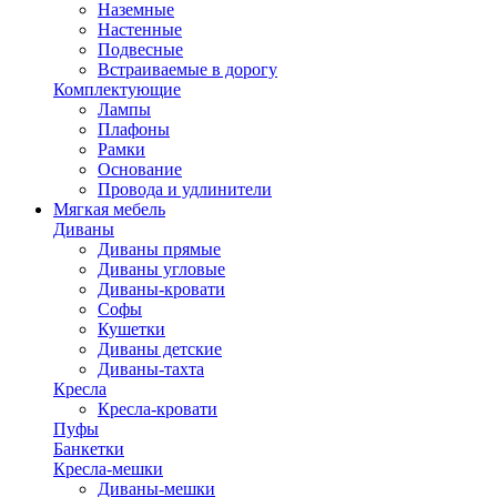
Наземные
Настенные
Подвесные
Встраиваемые в дорогу
Комплектующие
Лампы
Плафоны
Рамки
Основание
Провода и удлинители
Мягкая мебель
Диваны
Диваны прямые
Диваны угловые
Диваны-кровати
Софы
Кушетки
Диваны детские
Диваны-тахта
Кресла
Кресла-кровати
Пуфы
Банкетки
Кресла-мешки
Диваны-мешки