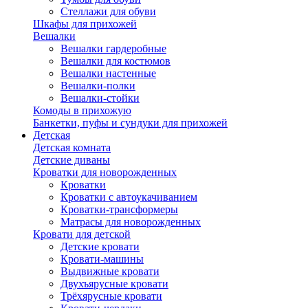
Стеллажи для обуви
Шкафы для прихожей
Вешалки
Вешалки гардеробные
Вешалки для костюмов
Вешалки настенные
Вешалки-полки
Вешалки-стойки
Комоды в прихожую
Банкетки, пуфы и сундуки для прихожей
Детская
Детская комната
Детские диваны
Кроватки для новорожденных
Кроватки
Кроватки с автоукачиванием
Кроватки-трансформеры
Матрасы для новорожденных
Кровати для детской
Детские кровати
Кровати-машины
Выдвижные кровати
Двухъярусные кровати
Трёхярусные кровати