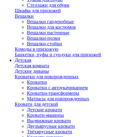
Стеллажи для обуви
Шкафы для прихожей
Вешалки
Вешалки гардеробные
Вешалки для костюмов
Вешалки настенные
Вешалки-полки
Вешалки-стойки
Комоды в прихожую
Банкетки, пуфы и сундуки для прихожей
Детская
Детская комната
Детские диваны
Кроватки для новорожденных
Кроватки
Кроватки с автоукачиванием
Кроватки-трансформеры
Матрасы для новорожденных
Кровати для детской
Детские кровати
Кровати-машины
Выдвижные кровати
Двухъярусные кровати
Трёхярусные кровати