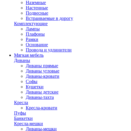
Наземные
Настенные
Подвесные
Встраиваемые в дорогу
Комплектующие
Лампы
Плафоны
Рамки
Основание
Провода и удлинители
Мягкая мебель
Диваны
Диваны прямые
Диваны угловые
Диваны-кровати
Софы
Кушетки
Диваны детские
Диваны-тахта
Кресла
Кресла-кровати
Пуфы
Банкетки
Кресла-мешки
Диваны-мешки