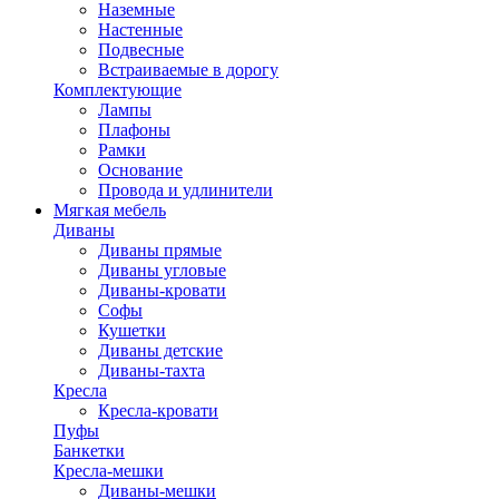
Наземные
Настенные
Подвесные
Встраиваемые в дорогу
Комплектующие
Лампы
Плафоны
Рамки
Основание
Провода и удлинители
Мягкая мебель
Диваны
Диваны прямые
Диваны угловые
Диваны-кровати
Софы
Кушетки
Диваны детские
Диваны-тахта
Кресла
Кресла-кровати
Пуфы
Банкетки
Кресла-мешки
Диваны-мешки