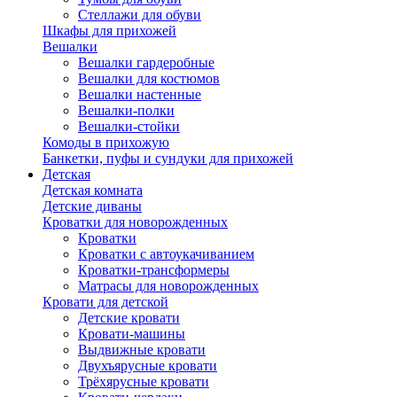
Стеллажи для обуви
Шкафы для прихожей
Вешалки
Вешалки гардеробные
Вешалки для костюмов
Вешалки настенные
Вешалки-полки
Вешалки-стойки
Комоды в прихожую
Банкетки, пуфы и сундуки для прихожей
Детская
Детская комната
Детские диваны
Кроватки для новорожденных
Кроватки
Кроватки с автоукачиванием
Кроватки-трансформеры
Матрасы для новорожденных
Кровати для детской
Детские кровати
Кровати-машины
Выдвижные кровати
Двухъярусные кровати
Трёхярусные кровати