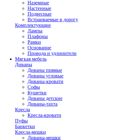
Наземные
Настенные
Подвесные
Встраиваемые в дорогу
Комплектующие
Лампы
Плафоны
Рамки
Основание
Провода и удлинители
Мягкая мебель
Диваны
Диваны прямые
Диваны угловые
Диваны-кровати
Софы
Кушетки
Диваны детские
Диваны-тахта
Кресла
Кресла-кровати
Пуфы
Банкетки
Кресла-мешки
Диваны-мешки