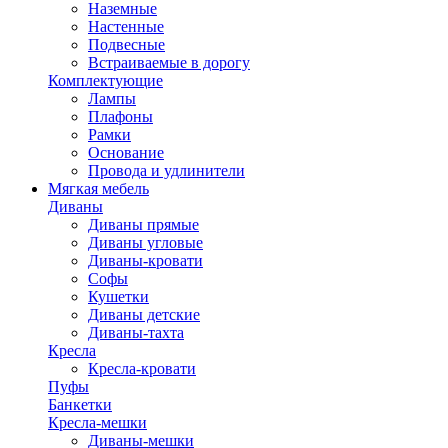
Наземные
Настенные
Подвесные
Встраиваемые в дорогу
Комплектующие
Лампы
Плафоны
Рамки
Основание
Провода и удлинители
Мягкая мебель
Диваны
Диваны прямые
Диваны угловые
Диваны-кровати
Софы
Кушетки
Диваны детские
Диваны-тахта
Кресла
Кресла-кровати
Пуфы
Банкетки
Кресла-мешки
Диваны-мешки