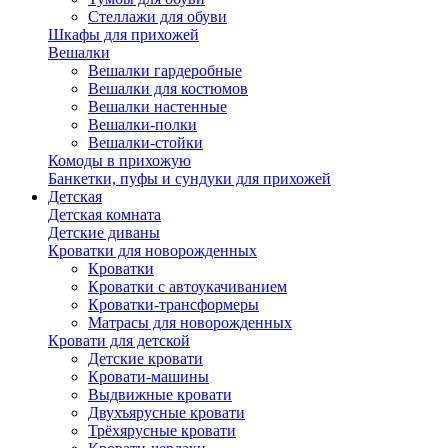
Стеллажи для обуви
Шкафы для прихожей
Вешалки
Вешалки гардеробные
Вешалки для костюмов
Вешалки настенные
Вешалки-полки
Вешалки-стойки
Комоды в прихожую
Банкетки, пуфы и сундуки для прихожей
Детская
Детская комната
Детские диваны
Кроватки для новорожденных
Кроватки
Кроватки с автоукачиванием
Кроватки-трансформеры
Матрасы для новорожденных
Кровати для детской
Детские кровати
Кровати-машины
Выдвижные кровати
Двухъярусные кровати
Трёхярусные кровати