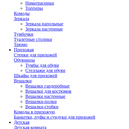
Наматрасники
Топперы
Комоды
Зеркала
Зеркала напольные
Зеркала настенные
Тумбочки
Туалетные столики
Трюмо
Прихожая
Стенки для прихожей
Обувницы
Тумбы для обуви
Стеллажи для обуви
Шкафы для прихожей
Вешалки
Вешалки гардеробные
Вешалки для костюмов
Вешалки настенные
Вешалки-полки
Вешалки-стойки
Комоды в прихожую
Банкетки, пуфы и сундуки для прихожей
Детская
Детская комната