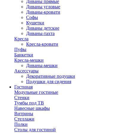
Диваны прямые
Диваны угловые
Диваны-кровати
Софы
Кушетки
Диваны детские
Диваны-тахта
Кресла
Кресла-кровати
Пуфы
Банкетки
Кресла-мешки
Диваны-мешки
Аксессуары
Декоративные подушки
Подушки для сидения
Гостиная
Модульные гостиные
Стенки
Тумбы под ТВ
Навесные шкафы
Витрины
Стеллажи
Полки
Столы для гостиной