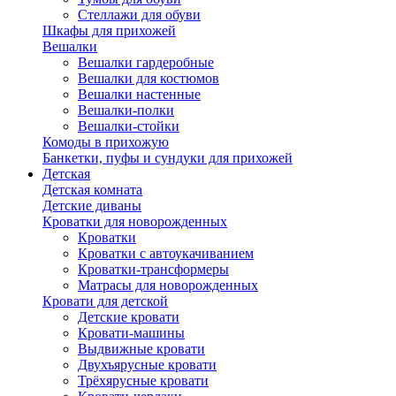
Стеллажи для обуви
Шкафы для прихожей
Вешалки
Вешалки гардеробные
Вешалки для костюмов
Вешалки настенные
Вешалки-полки
Вешалки-стойки
Комоды в прихожую
Банкетки, пуфы и сундуки для прихожей
Детская
Детская комната
Детские диваны
Кроватки для новорожденных
Кроватки
Кроватки с автоукачиванием
Кроватки-трансформеры
Матрасы для новорожденных
Кровати для детской
Детские кровати
Кровати-машины
Выдвижные кровати
Двухъярусные кровати
Трёхярусные кровати