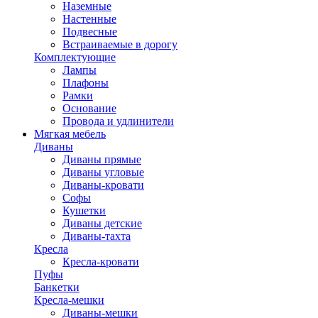
Наземные
Настенные
Подвесные
Встраиваемые в дорогу
Комплектующие
Лампы
Плафоны
Рамки
Основание
Провода и удлинители
Мягкая мебель
Диваны
Диваны прямые
Диваны угловые
Диваны-кровати
Софы
Кушетки
Диваны детские
Диваны-тахта
Кресла
Кресла-кровати
Пуфы
Банкетки
Кресла-мешки
Диваны-мешки