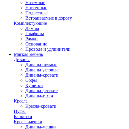
Наземные
Настенные
Подвесные
Встраиваемые в дорогу
Комплектующие
Лампы
Плафоны
Рамки
Основание
Провода и удлинители
Мягкая мебель
Диваны
Диваны прямые
Диваны угловые
Диваны-кровати
Софы
Кушетки
Диваны детские
Диваны-тахта
Кресла
Кресла-кровати
Пуфы
Банкетки
Кресла-мешки
Диваны-мешки