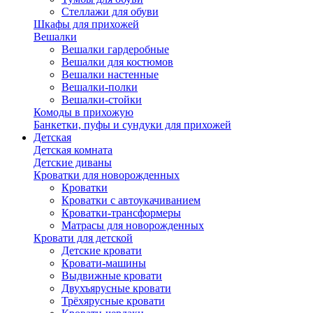
Стеллажи для обуви
Шкафы для прихожей
Вешалки
Вешалки гардеробные
Вешалки для костюмов
Вешалки настенные
Вешалки-полки
Вешалки-стойки
Комоды в прихожую
Банкетки, пуфы и сундуки для прихожей
Детская
Детская комната
Детские диваны
Кроватки для новорожденных
Кроватки
Кроватки с автоукачиванием
Кроватки-трансформеры
Матрасы для новорожденных
Кровати для детской
Детские кровати
Кровати-машины
Выдвижные кровати
Двухъярусные кровати
Трёхярусные кровати