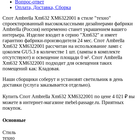
Вопрос-ответ
Оплата, Доставка, Сборка
Спот Ambrella Xm632 XM6322001 в стиле "техно"
спроектированный высококлассными дизайнерами фабрики
Ambrella (Россия) непременно станет украшением вашего
интерьера. Изделие входит в серию "Xm632" и имеет
гарантию фабрики-производителя 24 мес. Спот Ambrella
Xm632 XM6322001 рассчитан на использование ламп с
цоколем GU5.3 в количестве 1 шт. (лампы в комплекте
отсутствуют) и освещение площади 0 м². Спот Ambrella
Xm632 XM6322001 подходит для освещения таких
помещений как: Кладовая.
Наши сборщики соберут и установят светильник в день
доставки (услуга заказывается отдельно).
Купить Спот Ambrella Xm632 XM6322001 по цене 4 021 ₽ вы
можете в интернет-магазине mebel-passage.ru. Приятных
покупок.
Основные
Стиль
техно