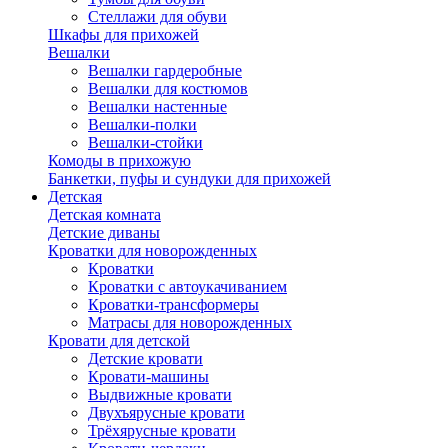
Стеллажи для обуви
Шкафы для прихожей
Вешалки
Вешалки гардеробные
Вешалки для костюмов
Вешалки настенные
Вешалки-полки
Вешалки-стойки
Комоды в прихожую
Банкетки, пуфы и сундуки для прихожей
Детская
Детская комната
Детские диваны
Кроватки для новорожденных
Кроватки
Кроватки с автоукачиванием
Кроватки-трансформеры
Матрасы для новорожденных
Кровати для детской
Детские кровати
Кровати-машины
Выдвижные кровати
Двухъярусные кровати
Трёхярусные кровати