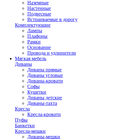
Наземные
Настенные
Подвесные
Встраиваемые в дорогу
Комплектующие
Лампы
Плафоны
Рамки
Основание
Провода и удлинители
Мягкая мебель
Диваны
Диваны прямые
Диваны угловые
Диваны-кровати
Софы
Кушетки
Диваны детские
Диваны-тахта
Кресла
Кресла-кровати
Пуфы
Банкетки
Кресла-мешки
Диваны-мешки