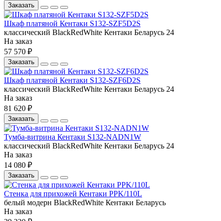
Заказать
Шкаф платяной Кентаки S132-SZF5D2S
классический
BlackRedWhite
Кентаки
Беларусь
24
На заказ
57 570 ₽
Заказать
Шкаф платяной Кентаки S132-SZF6D2S
классический
BlackRedWhite
Кентаки
Беларусь
24
На заказ
81 620 ₽
Заказать
Тумба-витрина Кентаки S132-NADN1W
классический
BlackRedWhite
Кентаки
Беларусь
24
На заказ
14 080 ₽
Заказать
Стенка для прихожей Кентаки PPK/110L
белый
модерн
BlackRedWhite
Кентаки
Беларусь
На заказ