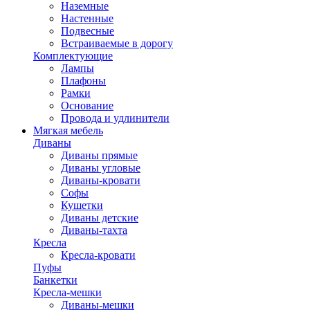
Наземные
Настенные
Подвесные
Встраиваемые в дорогу
Комплектующие
Лампы
Плафоны
Рамки
Основание
Провода и удлинители
Мягкая мебель
Диваны
Диваны прямые
Диваны угловые
Диваны-кровати
Софы
Кушетки
Диваны детские
Диваны-тахта
Кресла
Кресла-кровати
Пуфы
Банкетки
Кресла-мешки
Диваны-мешки