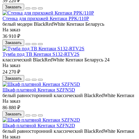
39 220 ₽
Заказать
Стенка для прихожей Кентаки PPK/110P
белый
модерн
BlackRedWhite
Кентаки
Беларусь
На заказ
36 910 ₽
Заказать
Тумба под ТВ Кентаки S132-RTV2S
классический
BlackRedWhite
Кентаки
Беларусь
24
На заказ
24 270 ₽
Заказать
Шкаф платяной Кентаки SZFN5D
белый
равносторонний
классический
BlackRedWhite
Кентаки
На заказ
86 880 ₽
Заказать
Шкаф платяной Кентаки SZFN2D
белый
равносторонний
классический
BlackRedWhite
Кентаки
На заказ