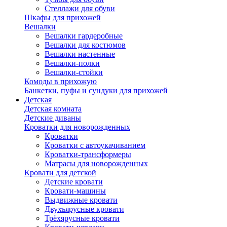
Стеллажи для обуви
Шкафы для прихожей
Вешалки
Вешалки гардеробные
Вешалки для костюмов
Вешалки настенные
Вешалки-полки
Вешалки-стойки
Комоды в прихожую
Банкетки, пуфы и сундуки для прихожей
Детская
Детская комната
Детские диваны
Кроватки для новорожденных
Кроватки
Кроватки с автоукачиванием
Кроватки-трансформеры
Матрасы для новорожденных
Кровати для детской
Детские кровати
Кровати-машины
Выдвижные кровати
Двухъярусные кровати
Трёхярусные кровати