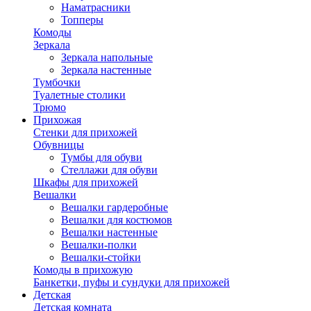
Наматрасники
Топперы
Комоды
Зеркала
Зеркала напольные
Зеркала настенные
Тумбочки
Туалетные столики
Трюмо
Прихожая
Стенки для прихожей
Обувницы
Тумбы для обуви
Стеллажи для обуви
Шкафы для прихожей
Вешалки
Вешалки гардеробные
Вешалки для костюмов
Вешалки настенные
Вешалки-полки
Вешалки-стойки
Комоды в прихожую
Банкетки, пуфы и сундуки для прихожей
Детская
Детская комната