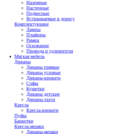
Наземные
Настенные
Подвесные
Встраиваемые в дорогу
Комплектующие
Лампы
Плафоны
Рамки
Основание
Провода и удлинители
Мягкая мебель
Диваны
Диваны прямые
Диваны угловые
Диваны-кровати
Софы
Кушетки
Диваны детские
Диваны-тахта
Кресла
Кресла-кровати
Пуфы
Банкетки
Кресла-мешки
Диваны-мешки