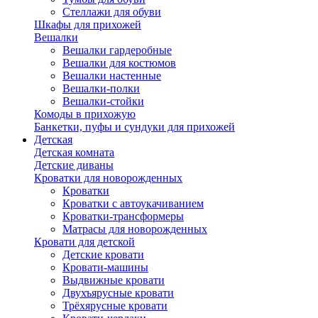
Стеллажи для обуви
Шкафы для прихожей
Вешалки
Вешалки гардеробные
Вешалки для костюмов
Вешалки настенные
Вешалки-полки
Вешалки-стойки
Комоды в прихожую
Банкетки, пуфы и сундуки для прихожей
Детская
Детская комната
Детские диваны
Кроватки для новорожденных
Кроватки
Кроватки с автоукачиванием
Кроватки-трансформеры
Матрасы для новорожденных
Кровати для детской
Детские кровати
Кровати-машины
Выдвижные кровати
Двухъярусные кровати
Трёхярусные кровати