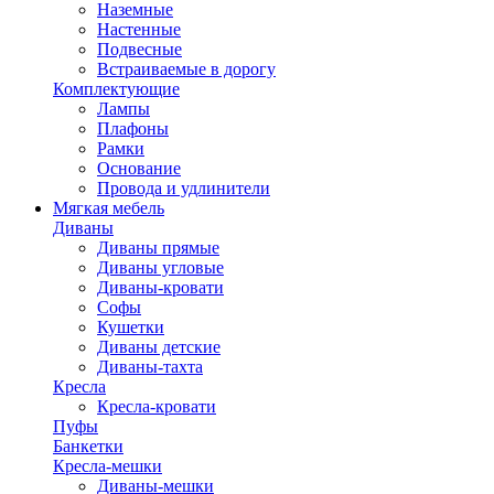
Наземные
Настенные
Подвесные
Встраиваемые в дорогу
Комплектующие
Лампы
Плафоны
Рамки
Основание
Провода и удлинители
Мягкая мебель
Диваны
Диваны прямые
Диваны угловые
Диваны-кровати
Софы
Кушетки
Диваны детские
Диваны-тахта
Кресла
Кресла-кровати
Пуфы
Банкетки
Кресла-мешки
Диваны-мешки