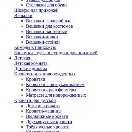
Стеллажи для обуви
Шкафы для прихожей
Вешалки
Вешалки гардеробные
Вешалки для костюмов
Вешалки настенные
Вешалки-полки
Вешалки-стойки
Комоды в прихожую
Банкетки, пуфы и сундуки для прихожей
Детская
Детская комната
Детские диваны
Кроватки для новорожденных
Кроватки
Кроватки с автоукачиванием
Кроватки-трансформеры
Матрасы для новорожденных
Кровати для детской
Детские кровати
Кровати-машины
Выдвижные кровати
Двухъярусные кровати
Трёхярусные кровати