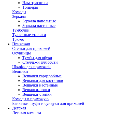
Наматрасники
Топперы
Комоды
Зеркала
Зеркала напольные
Зеркала настенные
Тумбочки
Туалетные столики
Трюмо
Прихожая
Стенки для прихожей
Обувницы
Тумбы для обуви
Стеллажи для обуви
Шкафы для прихожей
Вешалки
Вешалки гардеробные
Вешалки для костюмов
Вешалки настенные
Вешалки-полки
Вешалки-стойки
Комоды в прихожую
Банкетки, пуфы и сундуки для прихожей
Детская
Детская комната