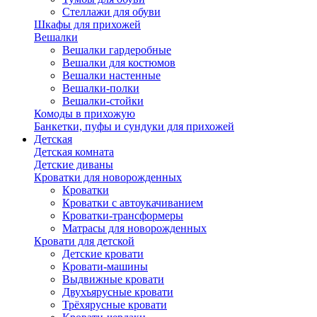
Стеллажи для обуви
Шкафы для прихожей
Вешалки
Вешалки гардеробные
Вешалки для костюмов
Вешалки настенные
Вешалки-полки
Вешалки-стойки
Комоды в прихожую
Банкетки, пуфы и сундуки для прихожей
Детская
Детская комната
Детские диваны
Кроватки для новорожденных
Кроватки
Кроватки с автоукачиванием
Кроватки-трансформеры
Матрасы для новорожденных
Кровати для детской
Детские кровати
Кровати-машины
Выдвижные кровати
Двухъярусные кровати
Трёхярусные кровати