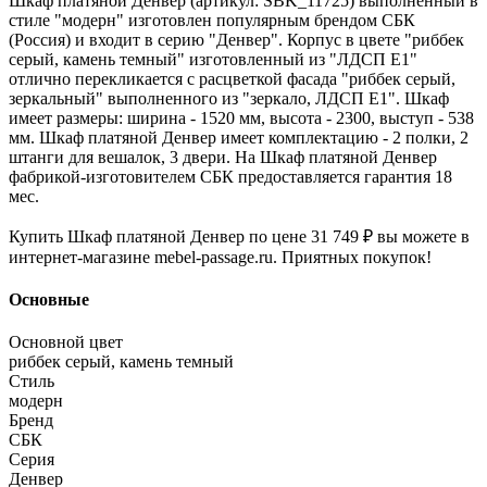
Шкаф платяной Денвер (артикул: SBK_11725) выполненный в
стиле "модерн" изготовлен популярным брендом СБК
(Россия) и входит в серию "Денвер". Корпус в цвете "риббек
серый, камень темный" изготовленный из "ЛДСП Е1"
отлично перекликается с расцветкой фасада "риббек серый,
зеркальный" выполненного из "зеркало, ЛДСП Е1". Шкаф
имеет размеры: ширина - 1520 мм, высота - 2300, выступ - 538
мм. Шкаф платяной Денвер имеет комплектацию - 2 полки, 2
штанги для вешалок, 3 двери. На Шкаф платяной Денвер
фабрикой-изготовителем СБК предоставляется гарантия 18
мес.
Купить Шкаф платяной Денвер по цене 31 749 ₽ вы можете в
интернет-магазине mebel-passage.ru. Приятных покупок!
Основные
Основной цвет
риббек серый, камень темный
Стиль
модерн
Бренд
СБК
Серия
Денвер