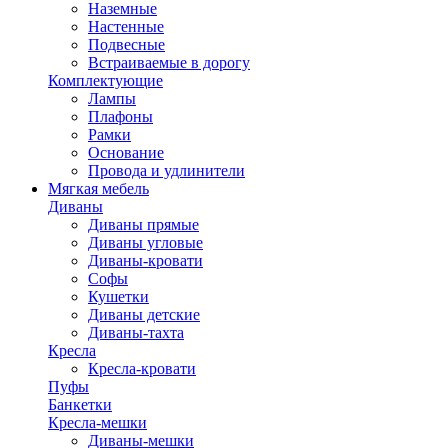
Наземные
Настенные
Подвесные
Встраиваемые в дорогу
Комплектующие
Лампы
Плафоны
Рамки
Основание
Провода и удлинители
Мягкая мебель
Диваны
Диваны прямые
Диваны угловые
Диваны-кровати
Софы
Кушетки
Диваны детские
Диваны-тахта
Кресла
Кресла-кровати
Пуфы
Банкетки
Кресла-мешки
Диваны-мешки