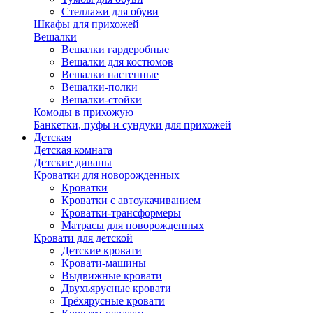
Стеллажи для обуви
Шкафы для прихожей
Вешалки
Вешалки гардеробные
Вешалки для костюмов
Вешалки настенные
Вешалки-полки
Вешалки-стойки
Комоды в прихожую
Банкетки, пуфы и сундуки для прихожей
Детская
Детская комната
Детские диваны
Кроватки для новорожденных
Кроватки
Кроватки с автоукачиванием
Кроватки-трансформеры
Матрасы для новорожденных
Кровати для детской
Детские кровати
Кровати-машины
Выдвижные кровати
Двухъярусные кровати
Трёхярусные кровати