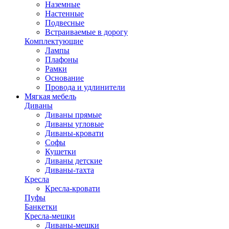
Наземные
Настенные
Подвесные
Встраиваемые в дорогу
Комплектующие
Лампы
Плафоны
Рамки
Основание
Провода и удлинители
Мягкая мебель
Диваны
Диваны прямые
Диваны угловые
Диваны-кровати
Софы
Кушетки
Диваны детские
Диваны-тахта
Кресла
Кресла-кровати
Пуфы
Банкетки
Кресла-мешки
Диваны-мешки